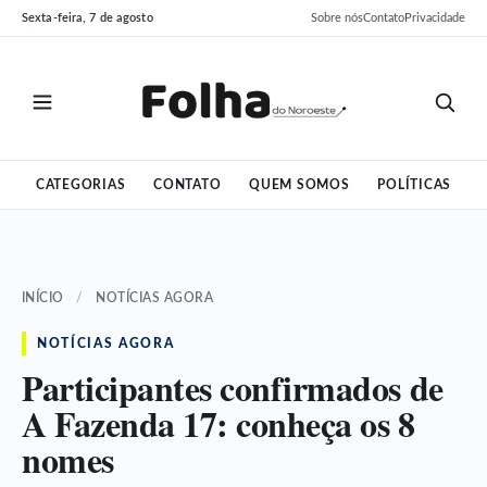
Pular
Pular
Sexta-feira, 7 de agosto
Sobre nós
Contato
Privacidade
para
para
o
o
conteúdo
conteúdo
CATEGORIAS
CONTATO
QUEM SOMOS
POLÍTICAS
INÍCIO
/
NOTÍCIAS AGORA
NOTÍCIAS AGORA
Participantes confirmados de
A Fazenda 17: conheça os 8
nomes