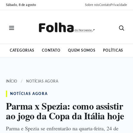
Pular
Pular
Sábado, 8 de agosto
Sobre nós
Contato
Privacidade
para
para
o
o
conteúdo
conteúdo
CATEGORIAS
CONTATO
QUEM SOMOS
POLÍTICAS
INÍCIO
/
NOTÍCIAS AGORA
NOTÍCIAS AGORA
Parma x Spezia: como assistir
ao jogo da Copa da Itália hoje
Parma e Spezia se enfrentarão na quarta-feira, 24 de