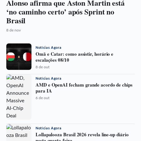
Alonso afirma que Aston Martin está
‘no caminho certo’ após Sprint no
Brasil
8 de nov
Notícias Agora
Omã e Catar: como assistir, horário e
escalações 08/10
8 de out
Notícias Agora
AMD e OpenAI fecham grande acordo de chips
para IA
6 de out
Notícias Agora
Lollapalooza Brasil 2026 revela line-up diário
nesta quarta-feira