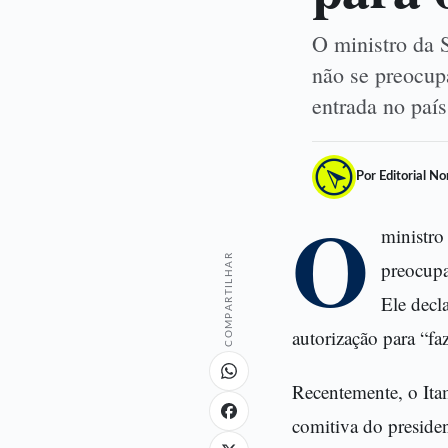
O ministro da S
não se preocup
entrada no paí
Por Editorial N
O
ministro
COMPARTILHAR
preocupa
Ele decl
autorização para “faz
Recentemente, o Itam
comitiva do preside