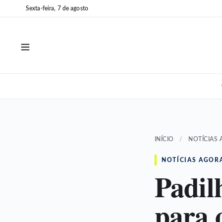
Pular
Pular
Sexta-feira, 7 de agosto
para
para
o
o
conteúdo
conteúdo
INÍCIO
/
NOTÍCIAS
NOTÍCIAS AGOR
Padil
para 