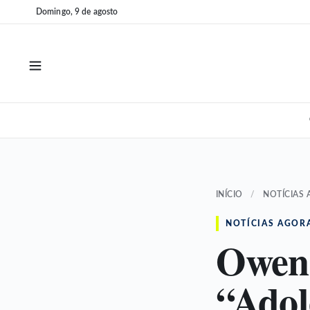
Pular
Pular
Domingo, 9 de agosto
para
para
o
o
conteúdo
conteúdo
INÍCIO
/
NOTÍCIAS
NOTÍCIAS AGOR
Owen 
“Adol