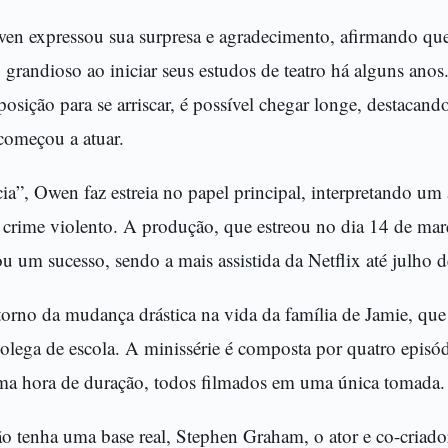
en expressou sua surpresa e agradecimento, afirmando qu
o grandioso ao iniciar seus estudos de teatro há alguns anos.
osição para se arriscar, é possível chegar longe, destacando
começou a atuar.
ia”, Owen faz estreia no papel principal, interpretando um
crime violento. A produção, que estreou no dia 14 de ma
u um sucesso, sendo a mais assistida da Netflix até julho d
torno da mudança drástica na vida da família de Jamie, que
colega de escola. A minissérie é composta por quatro epis
a hora de duração, todos filmados em uma única tomada.
o tenha uma base real, Stephen Graham, o ator e co-criador