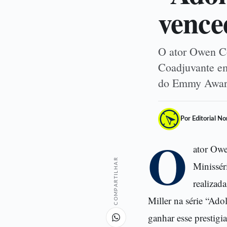
venc
O ator Owen Co
Coadjuvante em
do Emmy Award
Por Editorial N
O
ator Owe
COMPARTILHAR
Minissér
realizad
Miller na série “Ado
ganhar esse prestigi