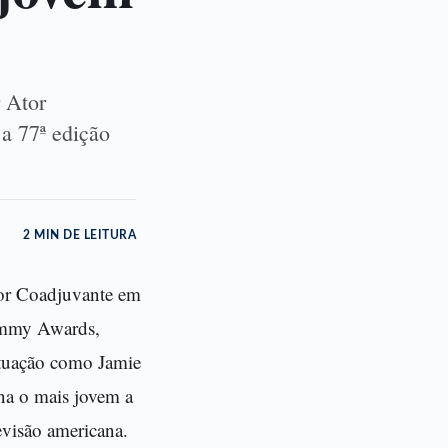
 Ator
a 77ª edição
2 MIN DE LEITURA
or Coadjuvante em
 Emmy Awards,
atuação como Jamie
rna o mais jovem a
evisão americana.