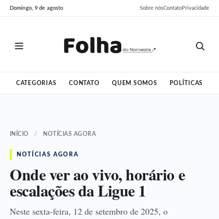
Pular
Pular
Domingo, 9 de agosto
Sobre nós
Contato
Privacidade
para
para
o
o
conteúdo
conteúdo
CATEGORIAS
CONTATO
QUEM SOMOS
POLÍTICAS
INÍCIO
/
NOTÍCIAS AGORA
NOTÍCIAS AGORA
Onde ver ao vivo, horário e
escalações da Ligue 1
Neste sexta-feira, 12 de setembro de 2025, o