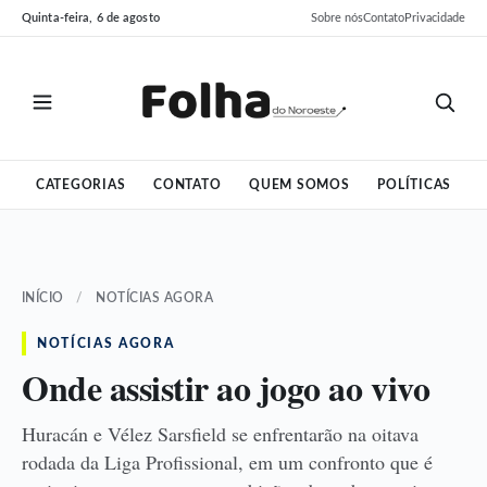
Pular
Pular
Quinta-feira, 6 de agosto
Sobre nós
Contato
Privacidade
para
para
o
o
conteúdo
conteúdo
CATEGORIAS
CONTATO
QUEM SOMOS
POLÍTICAS
INÍCIO
/
NOTÍCIAS AGORA
NOTÍCIAS AGORA
Onde assistir ao jogo ao vivo
Huracán e Vélez Sarsfield se enfrentarão na oitava
rodada da Liga Profissional, em um confronto que é