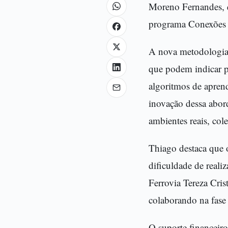
Moreno Fernandes, q
programa Conexões p
A nova metodologia u
que podem indicar po
algoritmos de apren
inovação dessa abord
ambientes reais, col
Thiago destaca que o 
dificuldade de realiz
Ferrovia Tereza Cris
colaborando na fase
O suporte financeiro