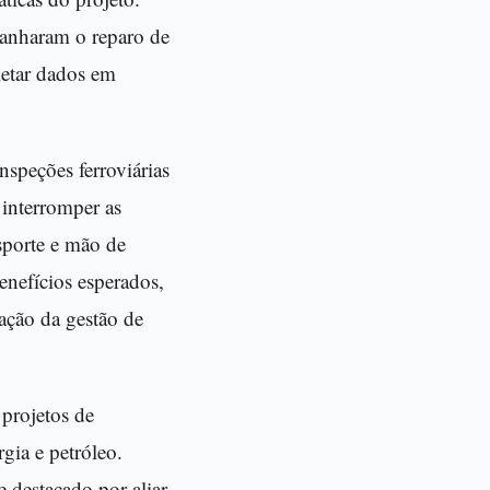
panharam o reparo de
letar dados em
speções ferroviárias
 interromper as
sporte e mão de
enefícios esperados,
ação da gestão de
projetos de
rgia e petróleo.
 destacado por aliar