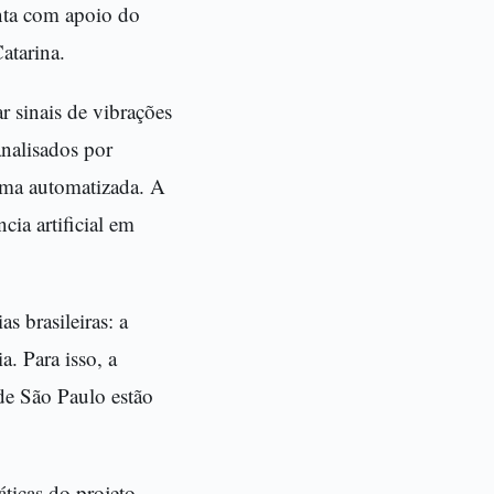
nta com apoio do
atarina.
r sinais de vibrações
analisados por
rma automatizada. A
ia artificial em
s brasileiras: a
a. Para isso, a
 de São Paulo estão
ticas do projeto.