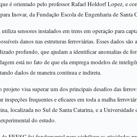
ue é orientado pelo professor Rafael Holdorf Lopez, e co
ara Inovar, da Fundação Escola de Engenharia de Santa C
tiliza sensores instalados em trens em operação para capta
ssíveis danos nas estruturas ferroviárias. Esses dados são 
dizado profundo, que ajudam a identificar anomalias de fo
agem está no fato de que ela emprega modelos de inteligênc
etando dados de maneira contínua e indireta.
projeto visa superar um dos principais desafios das ferrovia
ar inspeções frequentes e eficazes em toda a malha ferroviári
tina, localizada no Sul de Santa Catarina, e a Universidade
 experimental do estudo.
 da FEESC foi fundamental para viabilizar as atividades prá