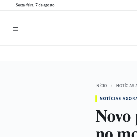
Pular
Pular
Sexta-feira, 7 de agosto
para
para
o
o
conteúdo
conteúdo
INÍCIO
/
NOTÍCIAS
NOTÍCIAS AGOR
Novo 
no mo