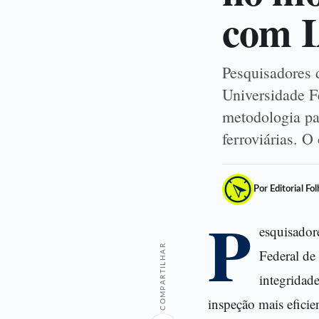
com 
Pesquisadores 
Universidade F
metodologia par
ferroviárias. 
Por Editorial Fo
P
esquisador
COMPARTILHAR
Federal de
integridade
inspeção mais efici