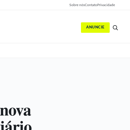
Sobre nós
Contato
Privacidade
ANUNCIE
S
inova
iário