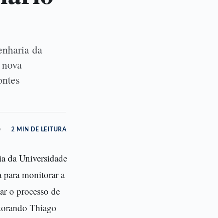
enharia da
 nova
ontes
o
2 MIN DE LEITURA
ia da Universidade
 para monitorar a
nar o processo de
utorando Thiago