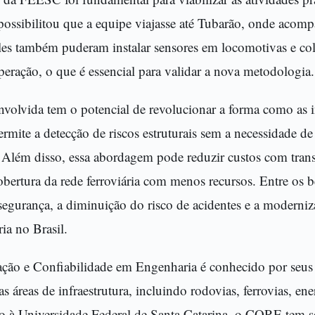
possibilitou que a equipe viajasse até Tubarão, onde acom
Eles também puderam instalar sensores em locomotivas e co
peração, o que é essencial para validar a nova metodologia.
volvida tem o potencial de revolucionar a forma como as in
permite a detecção de riscos estruturais sem a necessidade de
. Além disso, essa abordagem pode reduzir custos com tran
bertura da rede ferroviária com menos recursos. Entre os b
segurança, a diminuição do risco de acidentes e a moderniz
ia no Brasil.
ção e Confiabilidade em Engenharia é conhecido por seus 
s áreas de infraestrutura, incluindo rodovias, ferrovias, ene
o à Universidade Federal de Santa Catarina, o CORE tem se