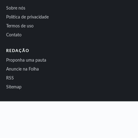
Sobre nós
Política de privacidade
Termos de uso
Contato
REDAÇÃO
Proponha uma pauta
Anuncie na Folha
RSS
Sitemap
© 2026 Folha do Noroeste. Todos os direitos reservados.
Conteúdo independente.
Todas as matérias