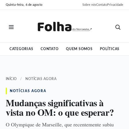
Pular
Pular
Quinta-feira, 6 de agosto
Sobre nós
Contato
Privacidade
para
para
o
o
conteúdo
conteúdo
CATEGORIAS
CONTATO
QUEM SOMOS
POLÍTICAS
INÍCIO
/
NOTÍCIAS AGORA
NOTÍCIAS AGORA
Mudanças significativas à
vista no OM: o que esperar?
O Olympique de Marseille, que recentemente subiu