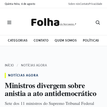
Pular
Pular
Quinta-feira, 6 de agosto
Sobre nós
Contato
Privacidade
para
para
o
o
conteúdo
conteúdo
CATEGORIAS
CONTATO
QUEM SOMOS
POLÍTICAS
INÍCIO
/
NOTÍCIAS AGORA
NOTÍCIAS AGORA
Ministros divergem sobre
anistia a ato antidemocrático
Sete dos 11 ministros do Supremo Tribunal Federal