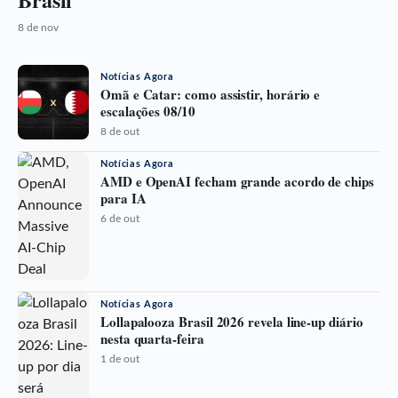
8 de nov
Notícias Agora
Omã e Catar: como assistir, horário e
escalações 08/10
8 de out
Notícias Agora
AMD e OpenAI fecham grande acordo de chips
para IA
6 de out
Notícias Agora
Lollapalooza Brasil 2026 revela line-up diário
nesta quarta-feira
1 de out