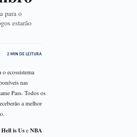
a para o
ogos estarão
2 MIN DE LEITURA
a o ecossistema
poníveis nas
Game Pass. Todos os
receberão a melhor
o.
Hell is Us
NBA
,
e