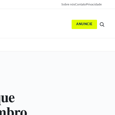
Sobre nós
Contato
Privacidade
ANUNCIE
S
que
mbro