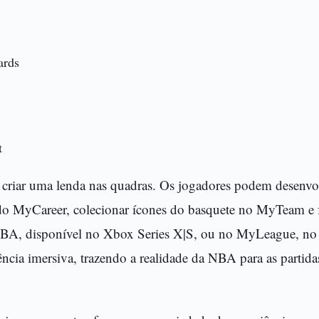
ards
t
criar uma lenda nas quadras. Os jogadores podem desenvol
 MyCareer, colecionar ícones do basquete no MyTeam e f
NBA, disponível no Xbox Series X|S, ou no MyLeague, n
cia imersiva, trazendo a realidade da NBA para as partida