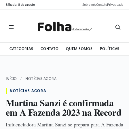
Pular
Pular
Sábado, 8 de agosto
Sobre nós
Contato
Privacidade
para
para
o
o
conteúdo
conteúdo
CATEGORIAS
CONTATO
QUEM SOMOS
POLÍTICAS
INÍCIO
/
NOTÍCIAS AGORA
NOTÍCIAS AGORA
Martina Sanzi é confirmada
em A Fazenda 2023 na Record
Influenciadora Martina Sanzi se prepara para A Fazenda