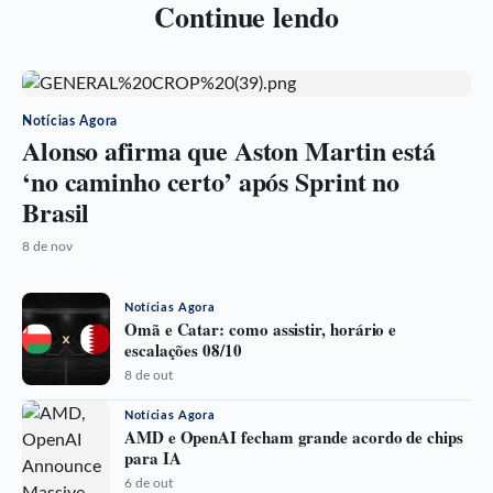
Continue lendo
Notícias Agora
Alonso afirma que Aston Martin está
‘no caminho certo’ após Sprint no
Brasil
8 de nov
Notícias Agora
Omã e Catar: como assistir, horário e
escalações 08/10
8 de out
Notícias Agora
AMD e OpenAI fecham grande acordo de chips
para IA
6 de out