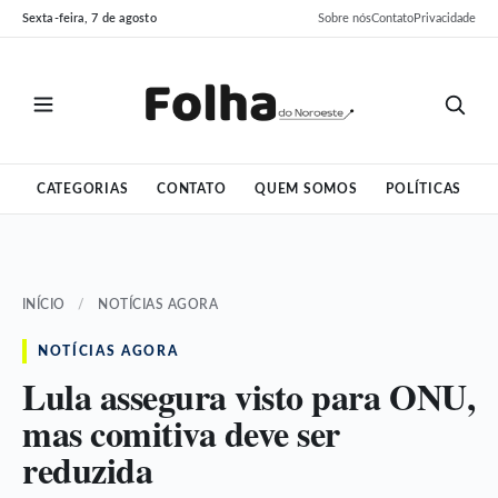
Pular
Pular
Sexta-feira, 7 de agosto
Sobre nós
Contato
Privacidade
para
para
o
o
conteúdo
conteúdo
CATEGORIAS
CONTATO
QUEM SOMOS
POLÍTICAS
INÍCIO
/
NOTÍCIAS AGORA
NOTÍCIAS AGORA
Lula assegura visto para ONU,
mas comitiva deve ser
reduzida