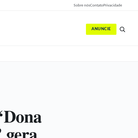
Sobre nós
Contato
Privacidade
ANUNCIE
S
 ‘Dona
 gera