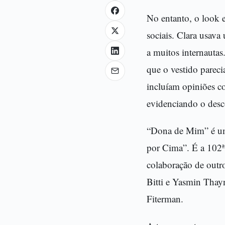
No entanto, o look e
sociais. Clara usava
a muitos internauta
que o vestido parec
incluíam opiniões c
evidenciando o desc
“Dona de Mim” é uma
por Cima”. É a 102ª 
colaboração de outro
Bitti e Yasmin Thayn
Fiterman.