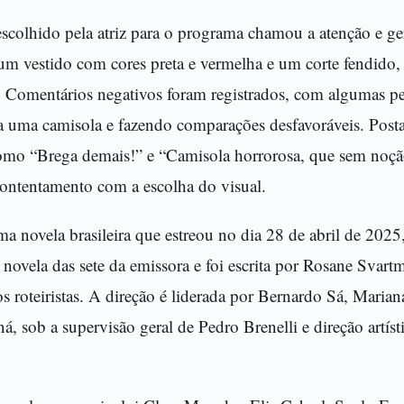
scolhido pela atriz para o programa chamou a atenção e ger
 um vestido com cores preta e vermelha e um corte fendido
s. Comentários negativos foram registrados, com algumas p
ia uma camisola e fazendo comparações desfavoráveis. Posta
omo “Brega demais!” e “Camisola horrorosa, que sem noção
ontentamento com a escolha do visual.
 novela brasileira que estreou no dia 28 de abril de 2025
novela das sete da emissora e foi escrita por Rosane Svar
s roteiristas. A direção é liderada por Bernardo Sá, Maria
á, sob a supervisão geral de Pedro Brenelli e direção artíst