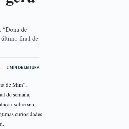
a “Dona de
último final de
o
2 MIN DE LEITURA
ona de Mim”,
nal de semana,
ntação sobre seu
lgumas curiosidades
n.