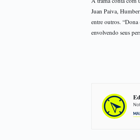
A trama conta com u
Juan Paiva, Humbert
entre outros. “Dona
envolvendo seus per
Ed
Not
MA