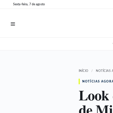
Pular
Pular
Sexta-feira, 7 de agosto
para
para
o
o
conteúdo
conteúdo
INÍCIO
/
NOTÍCIAS
NOTÍCIAS AGOR
Look 
de Mi