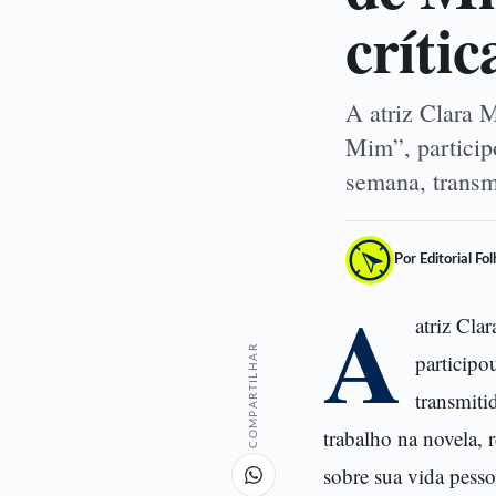
crític
A atriz Clara 
Mim”, particip
semana, trans
Por Editorial Fo
A
atriz Cla
COMPARTILHAR
participo
transmiti
trabalho na novela, 
sobre sua vida pess