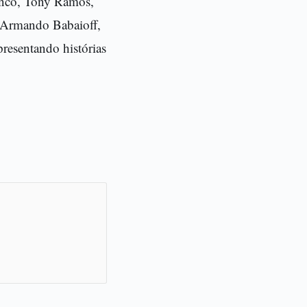
anco, Tony Ramos,
e Armando Babaioff,
resentando histórias