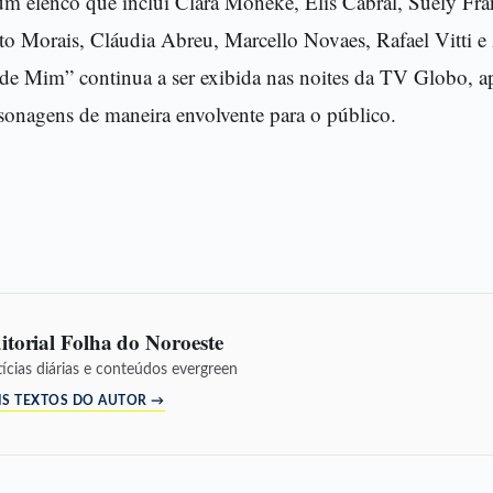
m elenco que inclui Clara Moneke, Elis Cabral, Suely Fr
o Morais, Cláudia Abreu, Marcello Novaes, Rafael Vitti 
 de Mim” continua a ser exibida nas noites da TV Globo, ap
sonagens de maneira envolvente para o público.
itorial Folha do Noroeste
ícias diárias e conteúdos evergreen
IS TEXTOS DO AUTOR →