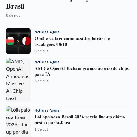
Brasil
8 de nov
Notícias Agora
Omã e Catar: como assistir, horário e
escalações 08/10
8 de out
Notícias Agora
AMD e OpenAI fecham grande acordo de chips
para IA
6 de out
Notícias Agora
Lollapalooza Brasil 2026 revela line-up diário
nesta quarta-feira
1 de out