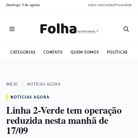
Pular
Pular
Domingo, 9 de agosto
Sobre nós
Contato
Privacidade
para
para
o
o
conteúdo
conteúdo
CATEGORIAS
CONTATO
QUEM SOMOS
POLÍTICAS
INÍCIO
/
NOTÍCIAS AGORA
NOTÍCIAS AGORA
Linha 2-Verde tem operação
reduzida nesta manhã de
17/09