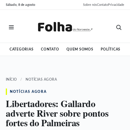
Pular
Pular
Sábado, 8 de agosto
Sobre nós
Contato
Privacidade
para
para
o
o
conteúdo
conteúdo
CATEGORIAS
CONTATO
QUEM SOMOS
POLÍTICAS
INÍCIO
/
NOTÍCIAS AGORA
NOTÍCIAS AGORA
Libertadores: Gallardo
adverte River sobre pontos
fortes do Palmeiras