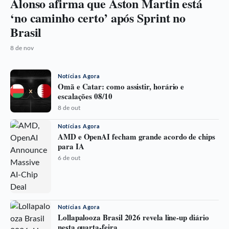
Alonso afirma que Aston Martin está
‘no caminho certo’ após Sprint no
Brasil
8 de nov
Notícias Agora
Omã e Catar: como assistir, horário e
escalações 08/10
8 de out
Notícias Agora
AMD e OpenAI fecham grande acordo de chips
para IA
6 de out
Notícias Agora
Lollapalooza Brasil 2026 revela line-up diário
nesta quarta-feira