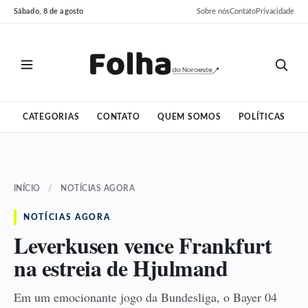
Pular
Pular
Sábado, 8 de agosto
Sobre nós
Contato
Privacidade
para
para
o
o
conteúdo
conteúdo
CATEGORIAS
CONTATO
QUEM SOMOS
POLÍTICAS
INÍCIO
/
NOTÍCIAS AGORA
NOTÍCIAS AGORA
Leverkusen vence Frankfurt
na estreia de Hjulmand
Em um emocionante jogo da Bundesliga, o Bayer 04