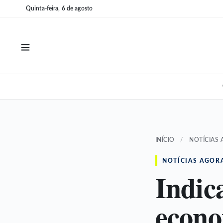
Pular
Pular
Quinta-feira, 6 de agosto
para
para
o
o
conteúdo
conteúdo
INÍCIO
/
NOTÍCIAS
NOTÍCIAS AGOR
Indic
econo