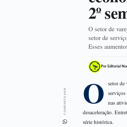
2º se
O setor de vare
setor de servi
Esses aumentos
Por Editorial N
O
setor de
COMPARTILHAR
serviços
nas ativ
desaceleração. Entre
série histórica.