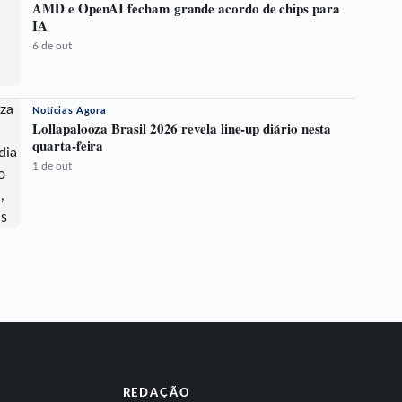
AMD e OpenAI fecham grande acordo de chips para
IA
6 de out
Notícias Agora
Lollapalooza Brasil 2026 revela line-up diário nesta
quarta-feira
1 de out
REDAÇÃO