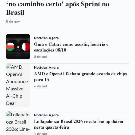
‘no caminho certo’ após Sprint no
Brasil
8 de nov
Notícias Agora
Omã e Catar: como assistir, horário e
escalações 08/10
8 de out
Notícias Agora
AMD e OpenAI fecham grande acordo de chips
para IA
6 de out
Notícias Agora
Lollapalooza Brasil 2026 revela line-up diário
nesta quarta-feira
1 de out