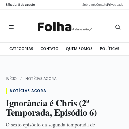
Pular
Pular
Sábado, 8 de agosto
Sobre nós
Contato
Privacidade
para
para
o
o
conteúdo
conteúdo
CATEGORIAS
CONTATO
QUEM SOMOS
POLÍTICAS
INÍCIO
/
NOTÍCIAS AGORA
NOTÍCIAS AGORA
Ignorância é Chris (2ª
Temporada, Episódio 6)
O sexto episódio da segunda temporada de