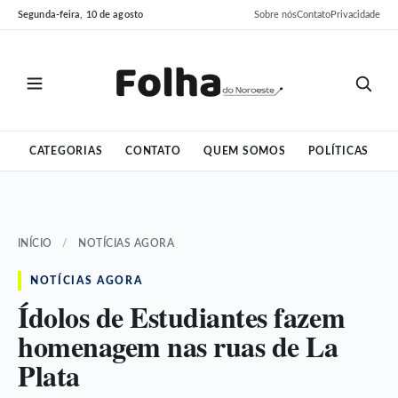
Pular
Pular
Segunda-feira, 10 de agosto
Sobre nós
Contato
Privacidade
para
para
o
o
conteúdo
conteúdo
CATEGORIAS
CONTATO
QUEM SOMOS
POLÍTICAS
INÍCIO
/
NOTÍCIAS AGORA
NOTÍCIAS AGORA
Ídolos de Estudiantes fazem
homenagem nas ruas de La
Plata