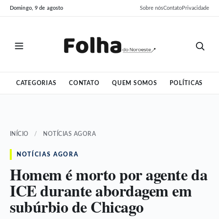
Pular
Pular
Domingo, 9 de agosto
Sobre nós
Contato
Privacidade
para
para
o
o
conteúdo
conteúdo
CATEGORIAS
CONTATO
QUEM SOMOS
POLÍTICAS
INÍCIO
/
NOTÍCIAS AGORA
NOTÍCIAS AGORA
Homem é morto por agente da
ICE durante abordagem em
subúrbio de Chicago