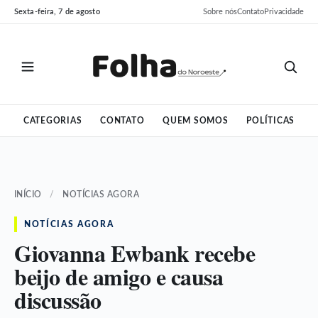
Pular
Pular
Sexta-feira, 7 de agosto
Sobre nós
Contato
Privacidade
para
para
o
o
conteúdo
conteúdo
CATEGORIAS
CONTATO
QUEM SOMOS
POLÍTICAS
INÍCIO
/
NOTÍCIAS AGORA
NOTÍCIAS AGORA
Giovanna Ewbank recebe
beijo de amigo e causa
discussão