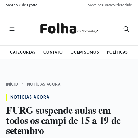
Pular
Pular
Sábado, 8 de agosto
Sobre nós
Contato
Privacidade
para
para
o
o
conteúdo
conteúdo
CATEGORIAS
CONTATO
QUEM SOMOS
POLÍTICAS
INÍCIO
/
NOTÍCIAS AGORA
NOTÍCIAS AGORA
FURG suspende aulas em
todos os campi de 15 a 19 de
setembro