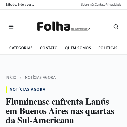
Pular
Pular
Sábado, 8 de agosto
Sobre nós
Contato
Privacidade
para
para
o
o
conteúdo
conteúdo
CATEGORIAS
CONTATO
QUEM SOMOS
POLÍTICAS
INÍCIO
/
NOTÍCIAS AGORA
NOTÍCIAS AGORA
Fluminense enfrenta Lanús
em Buenos Aires nas quartas
da Sul-Americana