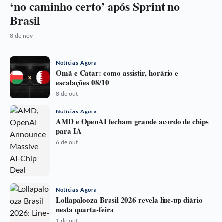
‘no caminho certo’ após Sprint no
Brasil
8 de nov
Notícias Agora
Omã e Catar: como assistir, horário e
escalações 08/10
8 de out
Notícias Agora
AMD e OpenAI fecham grande acordo de chips
para IA
6 de out
Notícias Agora
Lollapalooza Brasil 2026 revela line-up diário
nesta quarta-feira
1 de out