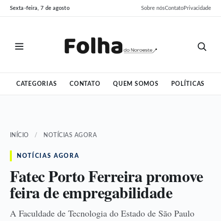
Pular
Pular
Sexta-feira, 7 de agosto
Sobre nós
Contato
Privacidade
para
para
o
o
conteúdo
conteúdo
CATEGORIAS
CONTATO
QUEM SOMOS
POLÍTICAS
INÍCIO
/
NOTÍCIAS AGORA
NOTÍCIAS AGORA
Fatec Porto Ferreira promove
feira de empregabilidade
A Faculdade de Tecnologia do Estado de São Paulo