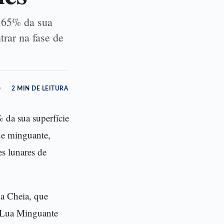
m 65% da sua
rar na fase de
o
2 MIN DE LEITURA
 da sua superfície
de minguante,
es lunares de
a Cheia, que
A Lua Minguante