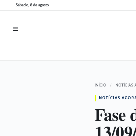
Pular
Pular
Sábado, 8 de agosto
para
para
o
o
conteúdo
conteúdo
INÍCIO
/
NOTÍCIAS
NOTÍCIAS AGOR
Fase 
13/09