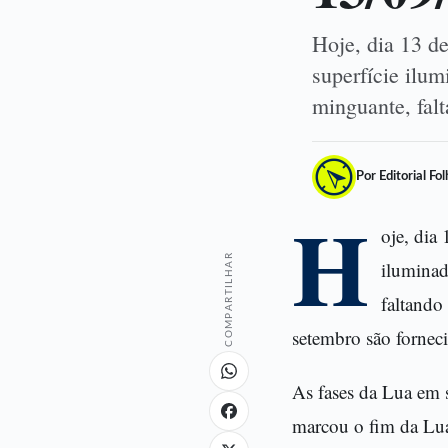
Hoje, dia 13 d
superfície ilu
minguante, fa
Por Editorial Fo
H
oje, dia
COMPARTILHAR
iluminad
faltando
setembro são forneci
As fases da Lua em 
marcou o fim da Lu