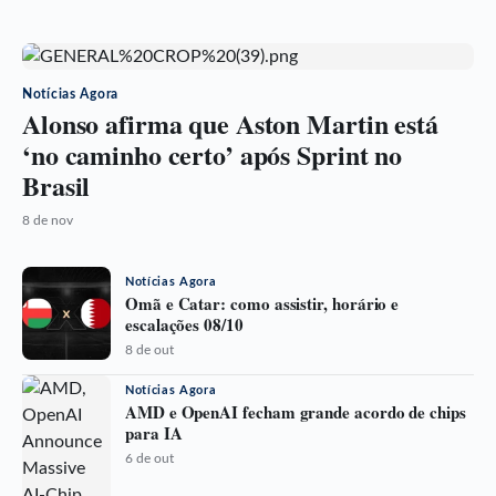
Notícias Agora
Alonso afirma que Aston Martin está
‘no caminho certo’ após Sprint no
Brasil
8 de nov
Notícias Agora
Omã e Catar: como assistir, horário e
escalações 08/10
8 de out
Notícias Agora
AMD e OpenAI fecham grande acordo de chips
para IA
6 de out