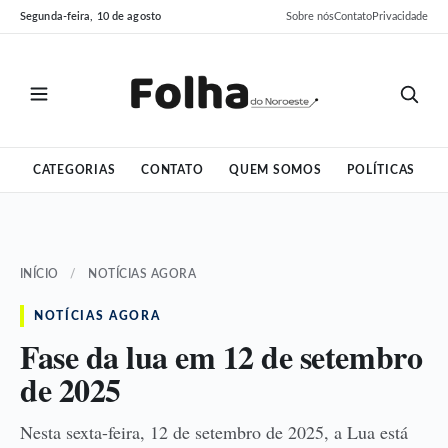
Pular
Pular
Segunda-feira, 10 de agosto
Sobre nós
Contato
Privacidade
para
para
o
o
conteúdo
conteúdo
CATEGORIAS
CONTATO
QUEM SOMOS
POLÍTICAS
INÍCIO
/
NOTÍCIAS AGORA
NOTÍCIAS AGORA
Fase da lua em 12 de setembro
de 2025
Nesta sexta-feira, 12 de setembro de 2025, a Lua está