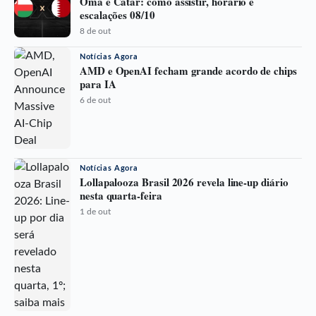
Omã e Catar: como assistir, horário e
escalações 08/10
8 de out
Notícias Agora
AMD e OpenAI fecham grande acordo de chips
para IA
6 de out
Notícias Agora
Lollapalooza Brasil 2026 revela line-up diário
nesta quarta-feira
1 de out