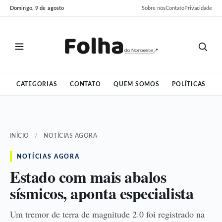
Pular
Pular
Domingo, 9 de agosto
Sobre nós
Contato
Privacidade
para
para
o
o
conteúdo
conteúdo
CATEGORIAS
CONTATO
QUEM SOMOS
POLÍTICAS
INÍCIO
/
NOTÍCIAS AGORA
NOTÍCIAS AGORA
Estado com mais abalos
sísmicos, aponta especialista
Um tremor de terra de magnitude 2.0 foi registrado na