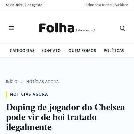
Pular
Pular
Sexta-feira, 7 de agosto
Sobre nós
Contato
Privacidade
para
para
o
o
conteúdo
conteúdo
CATEGORIAS
CONTATO
QUEM SOMOS
POLÍTICAS
INÍCIO
/
NOTÍCIAS AGORA
NOTÍCIAS AGORA
Doping de jogador do Chelsea
pode vir de boi tratado
ilegalmente