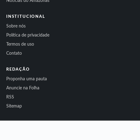
Notícias do Amazonas
INSTITUCIONAL
Sobre nós
Política de privacidade
Termos de uso
Contato
REDAÇÃO
Proponha uma pauta
Anuncie na Folha
RSS
Sitemap
© 2026 Folha do Noroeste. Todos os direitos reservados.
Conteúdo independente.