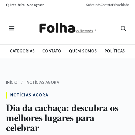
Pular
Pular
Quinta-feira, 6 de agosto
Sobre nós
Contato
Privacidade
para
para
o
o
conteúdo
conteúdo
CATEGORIAS
CONTATO
QUEM SOMOS
POLÍTICAS
INÍCIO
/
NOTÍCIAS AGORA
NOTÍCIAS AGORA
Dia da cachaça: descubra os
melhores lugares para
celebrar