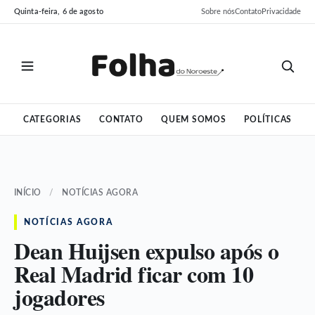
Pular
Pular
Quinta-feira, 6 de agosto
Sobre nós
Contato
Privacidade
para
para
o
o
conteúdo
conteúdo
CATEGORIAS
CONTATO
QUEM SOMOS
POLÍTICAS
INÍCIO
/
NOTÍCIAS AGORA
NOTÍCIAS AGORA
Dean Huijsen expulso após o
Real Madrid ficar com 10
jogadores