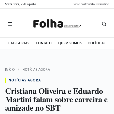
Pular
Pular
Sexta-feira, 7 de agosto
Sobre nós
Contato
Privacidade
para
para
o
o
conteúdo
conteúdo
CATEGORIAS
CONTATO
QUEM SOMOS
POLÍTICAS
INÍCIO
/
NOTÍCIAS AGORA
NOTÍCIAS AGORA
Cristiana Oliveira e Eduardo
Martini falam sobre carreira e
amizade no SBT