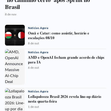
Brasil
8 de nov
Notícias Agora
Omã e Catar: como assistir, horário e
escalações 08/10
8 de out
Notícias Agora
AMD e OpenAI fecham grande acordo de chips
para IA
6 de out
Notícias Agora
Lollapalooza Brasil 2026 revela line-up diário
nesta quarta-feira
1 de out