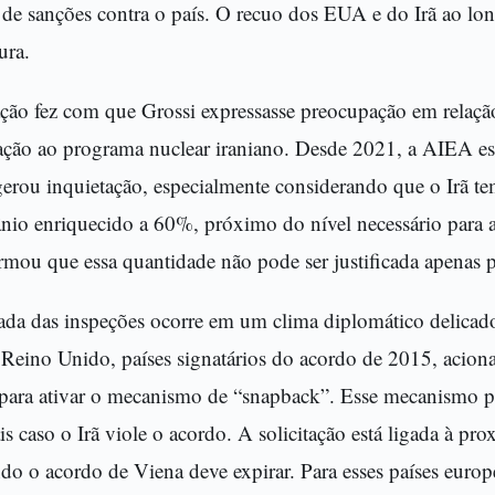
 de sanções contra o país. O recuo dos EUA e do Irã ao l
ura.
ção fez com que Grossi expressasse preocupação em relação
lação ao programa nuclear iraniano. Desde 2021, a AIEA es
o gerou inquietação, especialmente considerando que o Irã t
ânio enriquecido a 60%, próximo do nível necessário para a
irmou que essa quantidade não pode ser justificada apenas pa
ada das inspeções ocorre em um clima diplomático delicad
Reino Unido, países signatários do acordo de 2015, acio
ra ativar o mecanismo de “snapback”. Esse mecanismo pe
is caso o Irã viole o acordo. A solicitação está ligada à pr
o o acordo de Viena deve expirar. Para esses países europeu