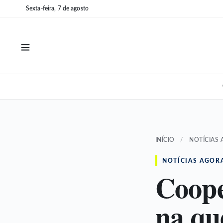
Pular
Pular
Sexta-feira, 7 de agosto
para
para
o
o
conteúdo
conteúdo
INÍCIO
/
NOTÍCIAS
NOTÍCIAS AGOR
Coope
na qu