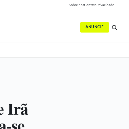
Sobre nós
Contato
Privacidade
ANUNCIE
S
 Irã
a-se