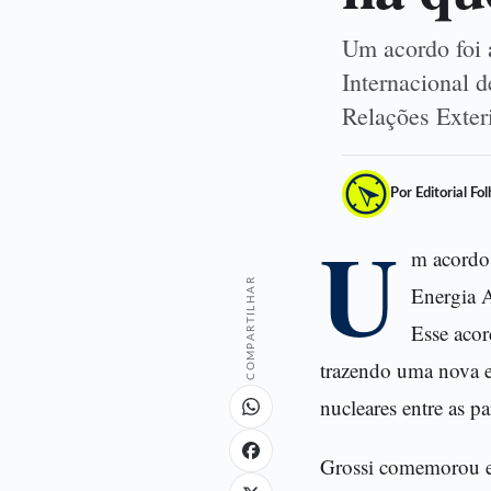
Um acordo foi 
Internacional 
Relações Exter
Por Editorial Fo
U
m acordo 
COMPARTILHAR
Energia A
Esse acor
trazendo uma nova e
nucleares entre as pa
Grossi comemorou e