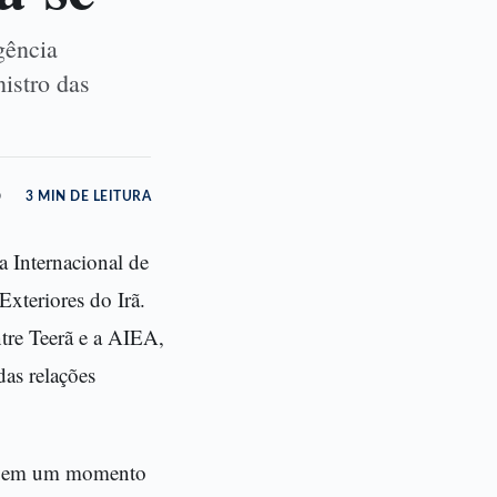
gência
istro das
o
3 MIN DE LEITURA
a Internacional de
xteriores do Irã.
ntre Teerã e a AIEA,
as relações
ga em um momento