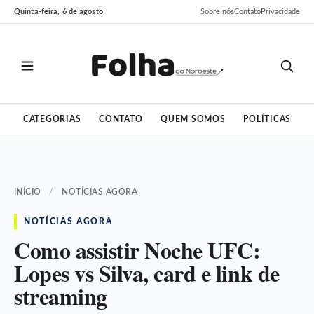
Pular
Pular
Quinta-feira, 6 de agosto
Sobre nós
Contato
Privacidade
para
para
o
o
conteúdo
conteúdo
CATEGORIAS
CONTATO
QUEM SOMOS
POLÍTICAS
INÍCIO
/
NOTÍCIAS AGORA
NOTÍCIAS AGORA
Como assistir Noche UFC:
Lopes vs Silva, card e link de
streaming