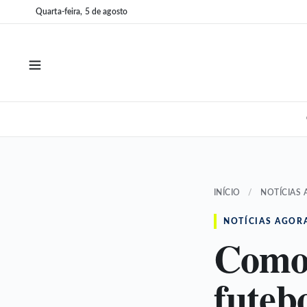
Pular
Pular
Quarta-feira, 5 de agosto
para
para
o
o
conteúdo
conteúdo
INÍCIO
/
NOTÍCIAS
NOTÍCIAS AGOR
Como 
futebo