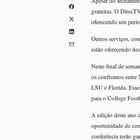
Apesar do fechamento
gratuitas. O DirecT
oferecendo um períod
Outros serviços, co
estão oferecendo de
Neste final de seman
os confrontos entre
LSU e Florida. Esses
para o College Footb
A edição deste ano 
oportunidade de comp
conferência terão ga