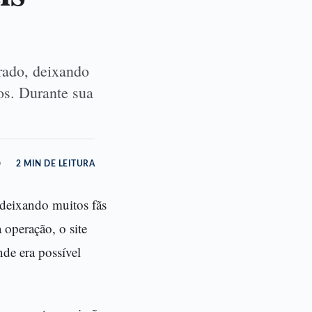
rrado, deixando
os. Durante sua
o
2 MIN DE LEITURA
 deixando muitos fãs
 operação, o site
de era possível