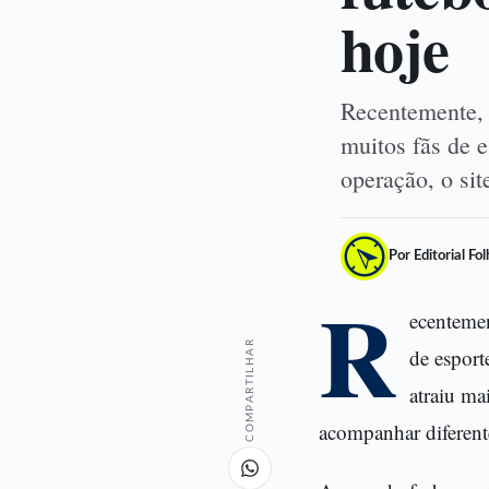
hoje
Recentemente, 
muitos fãs de e
operação, o sit
Por Editorial Fo
R
ecentemen
COMPARTILHAR
de esport
atraiu ma
acompanhar diferente