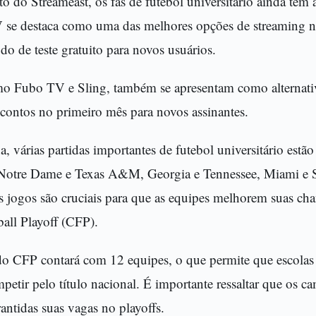
 do Streameast, os fãs de futebol universitário ainda têm 
V se destaca como uma das melhores opções de streaming
o de teste gratuito para novos usuários.
mo Fubo TV e Sling, também se apresentam como alternativ
scontos no primeiro mês para novos assinantes.
a, várias partidas importantes de futebol universitário es
 Notre Dame e Texas A&M, Georgia e Tennessee, Miami e S
 jogos são cruciais para que as equipes melhorem suas chan
all Playoff (CFP).
do CFP contará com 12 equipes, o que permite que escola
etir pelo título nacional. É importante ressaltar que os c
rantidas suas vagas no playoffs.