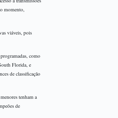
acesso a transmissões
 no momento,
as viáveis, pois
tão programadas, como
outh Florida, e
ces de classificação
s menores tenham a
ampeões de