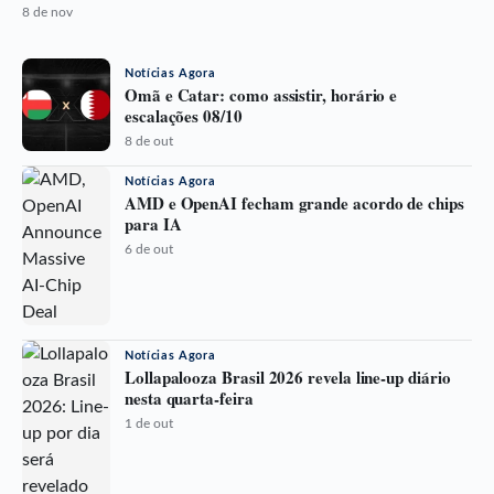
8 de nov
Notícias Agora
Omã e Catar: como assistir, horário e
escalações 08/10
8 de out
Notícias Agora
AMD e OpenAI fecham grande acordo de chips
para IA
6 de out
Notícias Agora
Lollapalooza Brasil 2026 revela line-up diário
nesta quarta-feira
1 de out