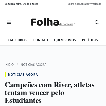
Pular
Pular
Segunda-feira, 10 de agosto
Sobre nós
Contato
Privacidade
para
para
o
o
conteúdo
conteúdo
CATEGORIAS
CONTATO
QUEM SOMOS
POLÍTICAS
INÍCIO
/
NOTÍCIAS AGORA
NOTÍCIAS AGORA
Campeões com River, atletas
tentam vencer pelo
Estudiantes