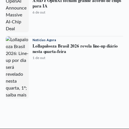
AMD e OpenAI fecham grande acordo de chips
para IA
6 de out
Notícias Agora
Lollapalooza Brasil 2026 revela line-up diário
nesta quarta-feira
1 de out