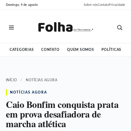
Pular
Pular
Domingo, 9 de agosto
Sobre nós
Contato
Privacidade
para
para
o
o
conteúdo
conteúdo
CATEGORIAS
CONTATO
QUEM SOMOS
POLÍTICAS
INÍCIO
/
NOTÍCIAS AGORA
NOTÍCIAS AGORA
Caio Bonfim conquista prata
em prova desafiadora de
marcha atlética