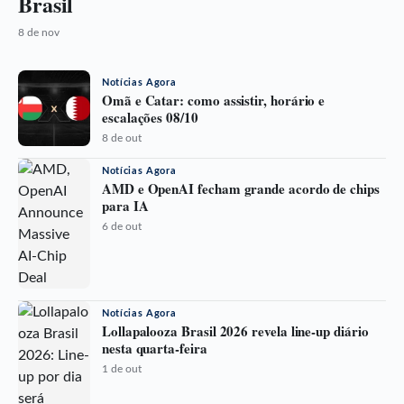
Brasil
8 de nov
Notícias Agora
Omã e Catar: como assistir, horário e
escalações 08/10
8 de out
Notícias Agora
AMD e OpenAI fecham grande acordo de chips
para IA
6 de out
Notícias Agora
Lollapalooza Brasil 2026 revela line-up diário
nesta quarta-feira
1 de out