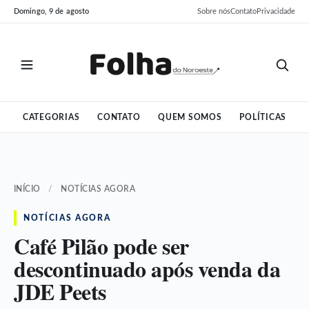
Pular
Pular
Domingo, 9 de agosto
Sobre nós
Contato
Privacidade
para
para
o
o
conteúdo
conteúdo
CATEGORIAS
CONTATO
QUEM SOMOS
POLÍTICAS
INÍCIO
/
NOTÍCIAS AGORA
NOTÍCIAS AGORA
Café Pilão pode ser
descontinuado após venda da
JDE Peets