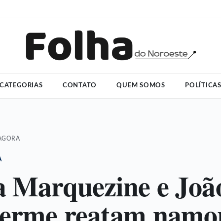
CATEGORIAS
CONTATO
QUEM SOMOS
POLÍTICA
 AGORA
A
 Marquezine e Joã
herme reatam namo