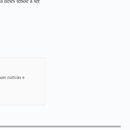
 deles tende a ser
zer notícias e