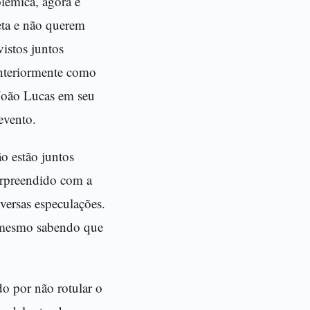
lêmica, agora é
eta e não querem
istos juntos
anteriormente como
 João Lucas em seu
evento.
o estão juntos
surpreendido com a
versas especulações.
, mesmo sabendo que
do por não rotular o