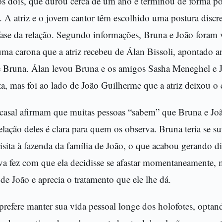
s dois, que durou cerca de um ano e terminou de forma po
 A atriz e o jovem cantor têm escolhido uma postura discr
fase da relação. Segundo informações, Bruna e João foram v
uma carona que a atriz recebeu de Álan Bissoli, apontado 
de Bruna. Álan levou Bruna e os amigos Sasha Meneghel e
ta, mas foi ao lado de João Guilherme que a atriz deixou o 
casal afirmam que muitas pessoas “sabem” que Bruna e Joã
lação deles é clara para quem os observa. Bruna teria se 
isita à fazenda da família de João, o que acabou gerando di
iva fez com que ela decidisse se afastar momentaneamente
e João e aprecia o tratamento que ele lhe dá.
prefere manter sua vida pessoal longe dos holofotes, optan