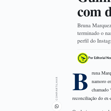
com d
Bruna Marquezi
terminado o na
perfil do Inst
Por Editorial N
B
runa Marq
COMPARTILHAR
namoro em
chamado “
reconciliação do ex-