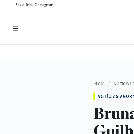
Pular
Pular
Sexta-feira, 7 de agosto
para
para
o
o
conteúdo
conteúdo
INÍCIO
/
NOTÍCIAS
NOTÍCIAS AGOR
Bruna
Guil