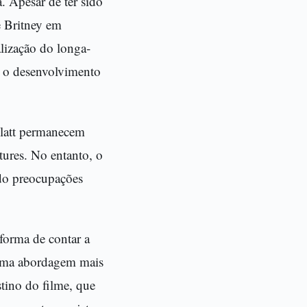
. Apesar de ter sido
e Britney em
alização do longa-
a o desenvolvimento
Platt permanecem
ures. No entanto, o
do preocupações
forma de contar a
r uma abordagem mais
stino do filme, que