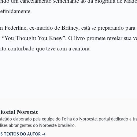
ando um cancelamento semelhante ao da biografia de Mado
definidamente.
 Federline, ex-marido de Britney, está se preparando para 
o “You Thought You Knew”. O livro promete revelar sua v
nto conturbado que teve com a cantora.
itorial Noroeste
teúdo elaborado pela equipe do Folha do Noroeste, portal dedicado a tra
lises abrangentes do Noroeste brasileiro.
IS TEXTOS DO AUTOR →