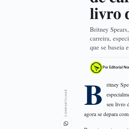
livro 
Britney Spears
carreira, espec
que se baseia 
Por Editorial N
B
ritney Spe
COMPARTILHAR
especialme
seu livro
agora se depara com 