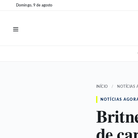
Pular
Pular
Domingo, 9 de agosto
para
para
o
o
conteúdo
conteúdo
INÍCIO
/
NOTÍCIAS
NOTÍCIAS AGOR
Britn
de ca