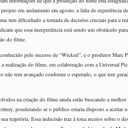
ram informações de que a produção do filme está estagnada
rojeto em andamento em agosto, a falta de experiência d
istas tem dificultado a tomada de decisões cruciais para a re
dicam que essa inexperiência está sendo um obstáculo par
ção do filme.
 conhecido pelo sucesso de “Wicked”, e o produtor Marc 
 realização do filme, em colaboração com a Universal Pict
to não tem avançado conforme o esperado, o que tem gera
olvidos na criação do filme ainda estão buscando a melhor 
Britney, ponderando se o público estaria disposto a aceita
sua trajetória. Essa indecisão traz à tona receios sobre o de