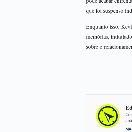
pode acabar enfrent
que foi suspenso in
Enquanto isso, Kevin
memórias, intitulad
sobre o relacioname
Ed
Con
aná
MA