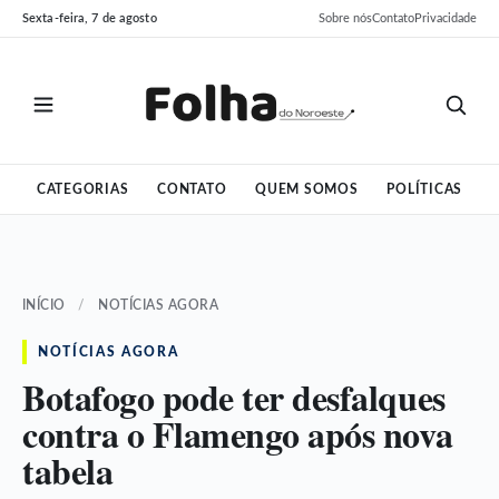
Pular
Pular
Sexta-feira, 7 de agosto
Sobre nós
Contato
Privacidade
para
para
o
o
conteúdo
conteúdo
CATEGORIAS
CONTATO
QUEM SOMOS
POLÍTICAS
INÍCIO
/
NOTÍCIAS AGORA
NOTÍCIAS AGORA
Botafogo pode ter desfalques
contra o Flamengo após nova
tabela