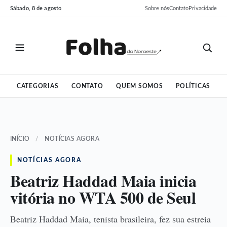
Pular
Pular
Sábado, 8 de agosto
Sobre nós
Contato
Privacidade
para
para
o
o
conteúdo
conteúdo
CATEGORIAS
CONTATO
QUEM SOMOS
POLÍTICAS
INÍCIO
/
NOTÍCIAS AGORA
NOTÍCIAS AGORA
Beatriz Haddad Maia inicia
vitória no WTA 500 de Seul
Beatriz Haddad Maia, tenista brasileira, fez sua estreia