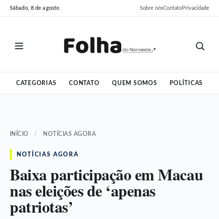
Pular
Pular
Sábado, 8 de agosto
Sobre nós
Contato
Privacidade
para
para
o
o
conteúdo
conteúdo
CATEGORIAS
CONTATO
QUEM SOMOS
POLÍTICAS
INÍCIO
/
NOTÍCIAS AGORA
NOTÍCIAS AGORA
Baixa participação em Macau
nas eleições de ‘apenas
patriotas’