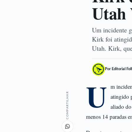
Utah 
Um incidente g
Kirk foi ating
Utah. Kirk, qu
Por Editorial Fo
U
m inciden
COMPARTILHAR
atingido 
aliado do
menos 14 paradas em