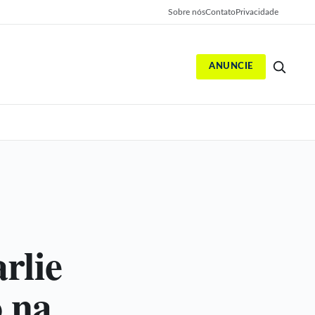
Sobre nós
Contato
Privacidade
ANUNCIE
S
rlie
o na