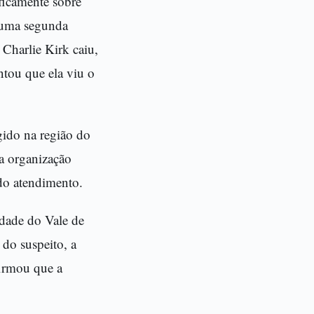
ficamente sobre
z uma segunda
Charlie Kirk caiu,
ntou que ela viu o
gido na região do
 a organização
ndo atendimento.
idade do Vale de
do suspeito, a
firmou que a