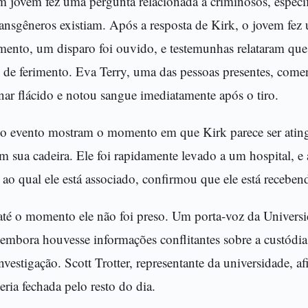
m jovem fez uma pergunta relacionada a criminosos, especi
ransgêneros existiam. Após a resposta de Kirk, o jovem fe
ento, um disparo foi ouvido, e testemunhas relataram que 
 de ferimento. Eva Terry, uma das pessoas presentes, come
nar flácido e notou sangue imediatamente após o tiro.
no evento mostram o momento em que Kirk parece ser atin
 sua cadeira. Ele foi rapidamente levado a um hospital, e
ao qual ele está associado, confirmou que ele está recebe
 até o momento ele não foi preso. Um porta-voz da Univers
embora houvesse informações conflitantes sobre a custódia 
investigação. Scott Trotter, representante da universidade, a
eria fechada pelo resto do dia.