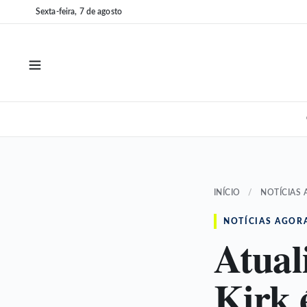
Pular
Pular
Sexta-feira, 7 de agosto
para
para
o
o
conteúdo
conteúdo
INÍCIO
/
NOTÍCIAS
NOTÍCIAS AGOR
Atual
Kirk 