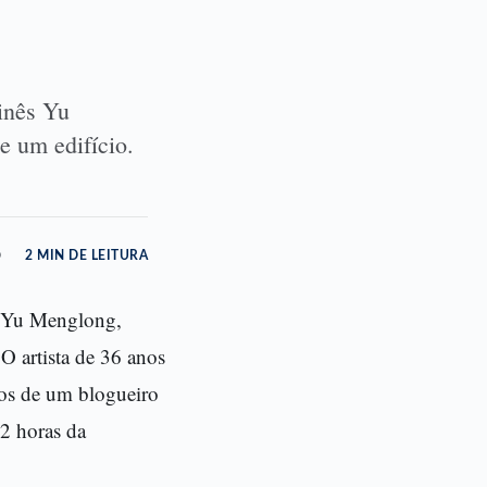
inês Yu
 um edifício.
o
2 MIN DE LEITURA
s Yu Menglong,
O artista de 36 anos
tos de um blogueiro
 2 horas da