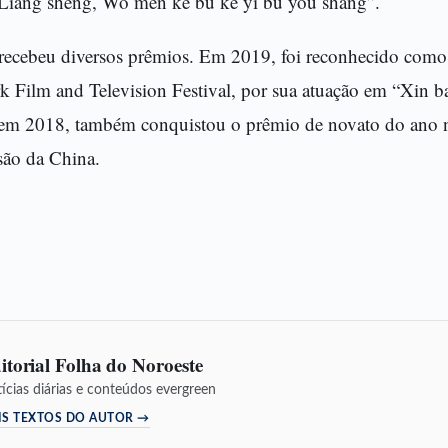
“Liang sheng, Wo men ke bu ke yi bu you shang”.
 recebeu diversos prêmios. Em 2019, foi reconhecido como 
Film and Television Festival, por sua atuação em “Xin ba
, em 2018, também conquistou o prêmio de novato do ano 
são da China.
itorial Folha do Noroeste
ícias diárias e conteúdos evergreen
IS TEXTOS DO AUTOR →