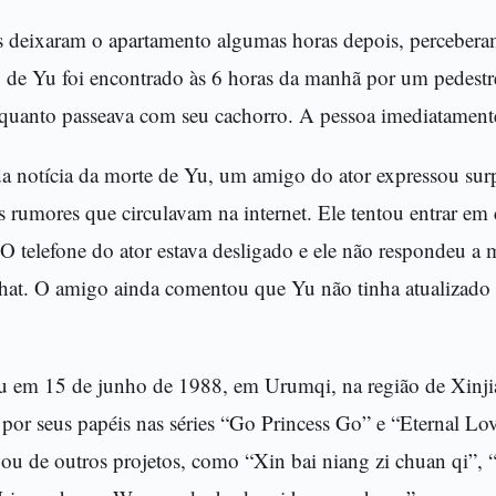
deixaram o apartamento algumas horas depois, perceberam
o de Yu foi encontrado às 6 horas da manhã por um pedestr
enquanto passeava com seu cachorro. A pessoa imediatamente
a notícia da morte de Yu, um amigo do ator expressou surp
s rumores que circulavam na internet. Ele tentou entrar em
O telefone do ator estava desligado e ele não respondeu a
hat. O amigo ainda comentou que Yu não tinha atualizado s
 em 15 de junho de 1988, em Urumqi, na região de Xinjia
por seus papéis nas séries “Go Princess Go” e “Eternal Lo
pou de outros projetos, como “Xin bai niang zi chuan qi”,