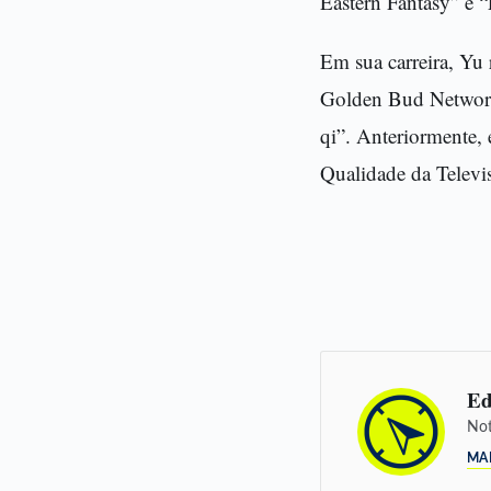
Eastern Fantasy” e 
Em sua carreira, Yu
Golden Bud Network 
qi”. Anteriormente
Qualidade da Televi
Ed
Not
MA