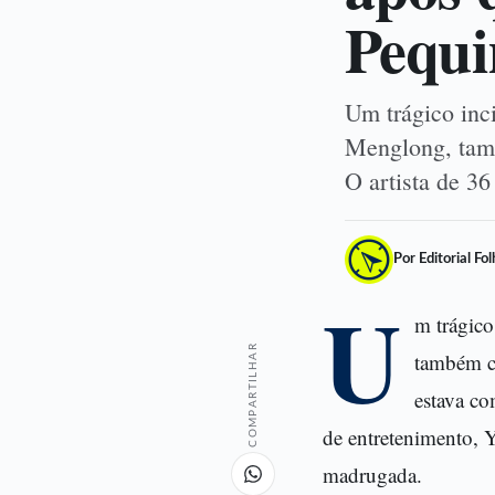
Pequ
Um trágico inc
Menglong, tamb
O artista de 3
Por Editorial Fo
U
m trágico
COMPARTILHAR
também co
estava co
de entretenimento, Y
madrugada.