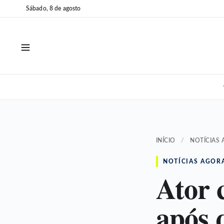
Pular
Pular
Sábado, 8 de agosto
para
para
o
o
conteúdo
conteúdo
INÍCIO
/
NOTÍCIAS
NOTÍCIAS AGOR
Ator 
após 