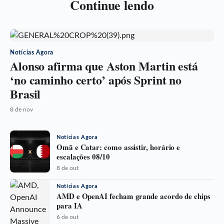
Continue lendo
Notícias Agora
Alonso afirma que Aston Martin está
‘no caminho certo’ após Sprint no
Brasil
8 de nov
Notícias Agora
Omã e Catar: como assistir, horário e
escalações 08/10
8 de out
Notícias Agora
AMD e OpenAI fecham grande acordo de chips
para IA
6 de out