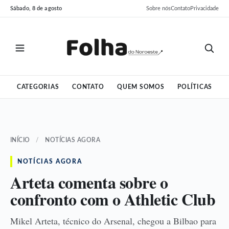
Pular
Pular
Sábado, 8 de agosto
Sobre nós
Contato
Privacidade
para
para
o
o
conteúdo
conteúdo
CATEGORIAS
CONTATO
QUEM SOMOS
POLÍTICAS
INÍCIO
/
NOTÍCIAS AGORA
NOTÍCIAS AGORA
Arteta comenta sobre o
confronto com o Athletic Club
Mikel Arteta, técnico do Arsenal, chegou a Bilbao para