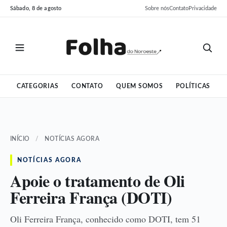
Pular
Pular
Sábado, 8 de agosto
Sobre nós
Contato
Privacidade
para
para
o
o
conteúdo
conteúdo
CATEGORIAS
CONTATO
QUEM SOMOS
POLÍTICAS
INÍCIO
/
NOTÍCIAS AGORA
NOTÍCIAS AGORA
Apoie o tratamento de Oli
Ferreira França (DOTI)
Oli Ferreira França, conhecido como DOTI, tem 51