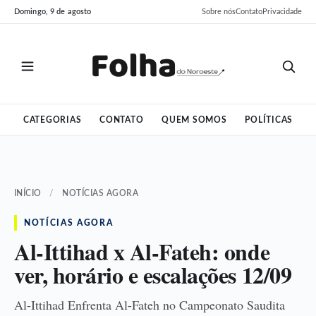
Pular
Pular
Domingo, 9 de agosto
Sobre nós
Contato
Privacidade
para
para
o
o
conteúdo
conteúdo
CATEGORIAS
CONTATO
QUEM SOMOS
POLÍTICAS
INÍCIO
/
NOTÍCIAS AGORA
NOTÍCIAS AGORA
Al-Ittihad x Al-Fateh: onde
ver, horário e escalações 12/09
Al-Ittihad Enfrenta Al-Fateh no Campeonato Saudita