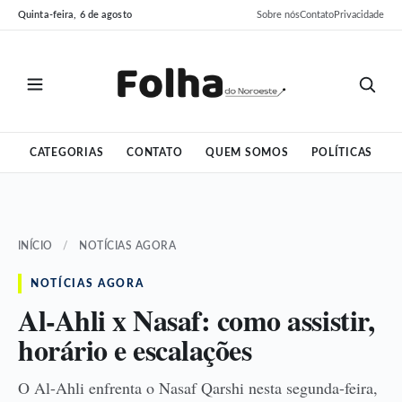
Pular
Pular
Quinta-feira, 6 de agosto
Sobre nós
Contato
Privacidade
para
para
o
o
conteúdo
conteúdo
CATEGORIAS
CONTATO
QUEM SOMOS
POLÍTICAS
INÍCIO
/
NOTÍCIAS AGORA
NOTÍCIAS AGORA
Al-Ahli x Nasaf: como assistir,
horário e escalações
O Al-Ahli enfrenta o Nasaf Qarshi nesta segunda-feira,