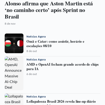
Alonso afirma que Aston Martin está
‘no caminho certo’ após Sprint no
Brasil
8 de nov
Notícias Agora
Omã e Catar: como assistir, horário e
escalações 08/10
8 de out
Notícias Agora
AMD e OpenAI fecham grande acordo de chips
para IA
6 de out
Notícias Agora
Lollapalooza Brasil 2026 revela line-up diário