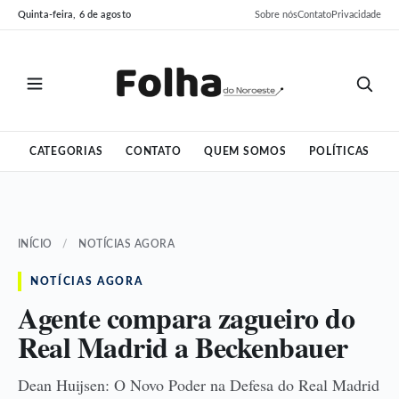
Pular
Pular
Quinta-feira, 6 de agosto
Sobre nós
Contato
Privacidade
para
para
o
o
conteúdo
conteúdo
CATEGORIAS
CONTATO
QUEM SOMOS
POLÍTICAS
INÍCIO
/
NOTÍCIAS AGORA
NOTÍCIAS AGORA
Agente compara zagueiro do
Real Madrid a Beckenbauer
Dean Huijsen: O Novo Poder na Defesa do Real Madrid